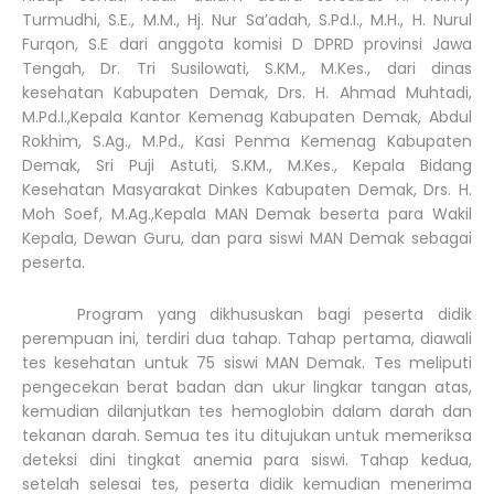
Turmudhi, S.E., M.M., Hj. Nur Sa’adah, S.Pd.I., M.H., H. Nurul
Furqon, S.E dari anggota komisi D DPRD provinsi Jawa
Tengah, Dr. Tri Susilowati, S.KM., M.Kes., dari dinas
kesehatan Kabupaten Demak, Drs. H. Ahmad Muhtadi,
M.Pd.I.,Kepala Kantor Kemenag Kabupaten Demak, Abdul
Rokhim, S.Ag., M.Pd., Kasi Penma Kemenag Kabupaten
Demak, Sri Puji Astuti, S.KM., M.Kes., Kepala Bidang
Kesehatan Masyarakat Dinkes Kabupaten Demak, Drs. H.
Moh Soef, M.Ag.,Kepala MAN Demak beserta para Wakil
Kepala, Dewan Guru, dan para siswi MAN Demak sebagai
peserta.
Program yang dikhususkan bagi peserta didik
perempuan ini, terdiri dua tahap. Tahap pertama, diawali
tes kesehatan untuk 75 siswi MAN Demak. Tes meliputi
pengecekan berat badan dan ukur lingkar tangan atas,
kemudian dilanjutkan tes hemoglobin dalam darah dan
tekanan darah. Semua tes itu ditujukan untuk memeriksa
deteksi dini tingkat anemia para siswi. Tahap kedua,
setelah selesai tes, peserta didik kemudian menerima